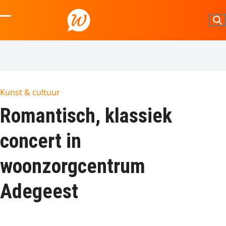
Skip
to
Open
Close
content
mobile
mobile
menu
menu
Kunst & cultuur
Romantisch, klassiek
concert in
woonzorgcentrum
Adegeest