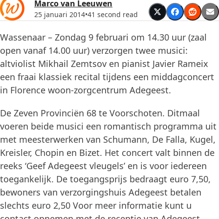
Marco van Leeuwen
25 januari 2014
•
41 second read
Wassenaar – Zondag 9 februari om 14.30 uur (zaal
open vanaf 14.00 uur) verzorgen twee musici:
altviolist Mikhail Zemtsov en pianist Javier Rameix
een fraai klassiek recital tijdens een middagconcert
in Florence woon-zorgcentrum Adegeest.
De Zeven Provinciën 68 te Voorschoten. Ditmaal
voeren beide musici een romantisch programma uit
met meesterwerken van Schumann, De Falla, Kugel,
Kreisler, Chopin en Bizet. Het concert valt binnen de
reeks ‘Geef Adegeest vleugels’ en is voor iedereen
toegankelijk. De toegangsprijs bedraagt euro 7,50,
bewoners van verzorgingshuis Adegeest betalen
slechts euro 2,50 Voor meer informatie kunt u
contact opnemen met de receptie van Adegeest,