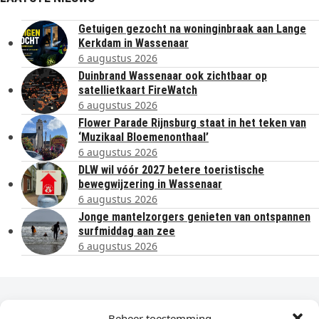
Getuigen gezocht na woninginbraak aan Lange
Kerkdam in Wassenaar
6 augustus 2026
Duinbrand Wassenaar ook zichtbaar op
satellietkaart FireWatch
6 augustus 2026
Flower Parade Rijnsburg staat in het teken van
‘Muzikaal Bloemenonthaal’
6 augustus 2026
DLW wil vóór 2027 betere toeristische
bewegwijzering in Wassenaar
6 augustus 2026
Jonge mantelzorgers genieten van ontspannen
surfmiddag aan zee
6 augustus 2026
Dagelijks het laatste nieuws in je e-mail?
Beheer toestemming