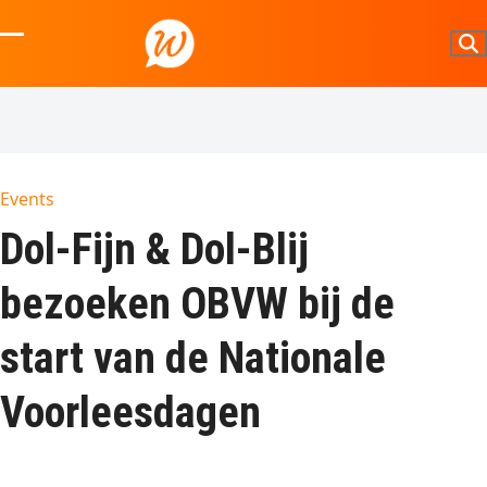
Skip
to
Open
Close
content
mobile
mobile
menu
menu
Events
Dol-Fijn & Dol-Blij
bezoeken OBVW bij de
start van de Nationale
Voorleesdagen