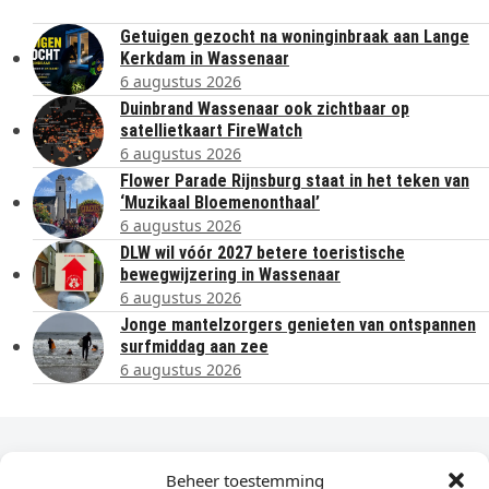
Getuigen gezocht na woninginbraak aan Lange
Kerkdam in Wassenaar
6 augustus 2026
Duinbrand Wassenaar ook zichtbaar op
satellietkaart FireWatch
6 augustus 2026
Flower Parade Rijnsburg staat in het teken van
‘Muzikaal Bloemenonthaal’
6 augustus 2026
DLW wil vóór 2027 betere toeristische
bewegwijzering in Wassenaar
6 augustus 2026
Jonge mantelzorgers genieten van ontspannen
surfmiddag aan zee
6 augustus 2026
Dagelijks het laatste nieuws in je e-mail?
Beheer toestemming