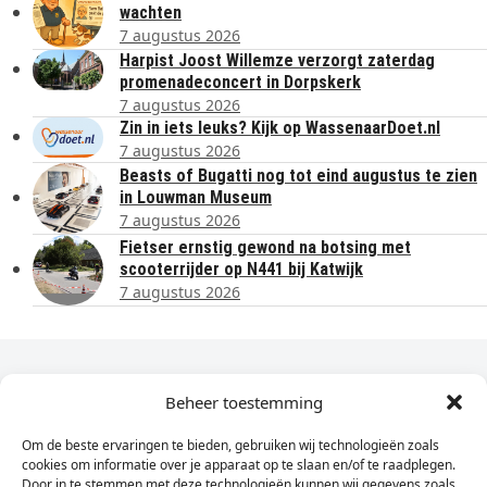
wachten
7 augustus 2026
Harpist Joost Willemze verzorgt zaterdag
promenadeconcert in Dorpskerk
7 augustus 2026
Zin in iets leuks? Kijk op WassenaarDoet.nl
7 augustus 2026
Beasts of Bugatti nog tot eind augustus te zien
in Louwman Museum
7 augustus 2026
Fietser ernstig gewond na botsing met
scooterrijder op N441 bij Katwijk
7 augustus 2026
Dagelijks het laatste nieuws in je e-mail?
Beheer toestemming
Om de beste ervaringen te bieden, gebruiken wij technologieën zoals
Vul
cookies om informatie over je apparaat op te slaan en/of te raadplegen.
hier
Door in te stemmen met deze technologieën kunnen wij gegevens zoals