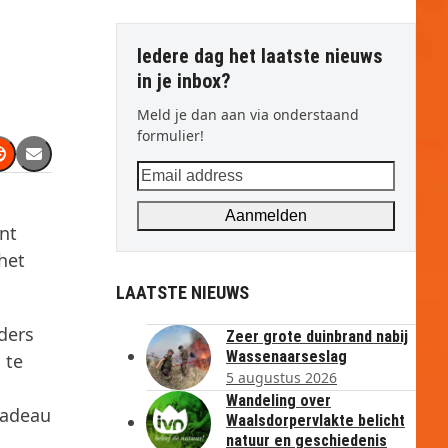
Iedere dag het laatste nieuws
in je inbox?
Meld je dan aan via onderstaand
formulier!
Email
address
Aanmelden
ent
het
LAATSTE NIEUWS
ders
Zeer grote duinbrand nabij
Wassenaarseslag
 te
5 augustus 2026
Wandeling over
cadeau
Waalsdorpervlakte belicht
natuur en geschiedenis