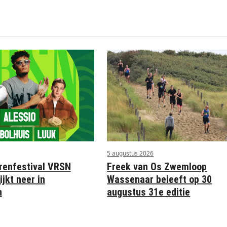
5 augustus 2026
Freek van Os Zwemloop
renfestival VRSN
Wassenaar beleeft op 30
ijkt neer in
augustus 31e editie
n