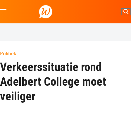
Skip
to
Open
Close
content
mobile
mobile
menu
menu
Politiek
Verkeerssituatie rond
Adelbert College moet
veiliger