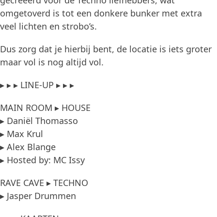
gecreëerd voor de Techno liefhebbers, wat
omgetoverd is tot een donkere bunker met extra
veel lichten en strobo’s.
Dus zorg dat je hierbij bent, de locatie is iets groter
maar vol is nog altijd vol.
▸ ▸ ▸ LINE-UP ▸ ▸ ▸
MAIN ROOM ▸ HOUSE
▸ Daniël Thomasso
▸ Max Krul
▸ Alex Blange
▸ Hosted by: MC Issy
RAVE CAVE ▸ TECHNO
▸ Jasper Drummen