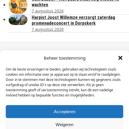
wachten
7 augustus 2026
Harpist Joost Willemze verzorgt zaterdag
promenadeconcert in Dorpskerk
7 augustus 2026
Dagelijks het laatste nieuws in je e-mail?
Beheer toestemming
Om de beste ervaringen te bieden, gebruiken wij technologieën zoals
Vul
cookies om informatie over je apparaat op te slaan en/of te raadplegen.
hier
Door in te stemmen met deze technologieën kunnen wij gegevens zoals
je
surfgedrag of unieke ID's op deze site verwerken. Als je geen
toestemming geeft of uw toestemming intrekt, kan dit een nadelige
e-
invloed hebben op bepaalde functies en mogelijkheden.
Sign Up
mailadres
in
Accepteren
Weigeren