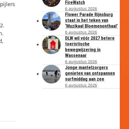
FireWatch
pijlers
6 augustus 2026
Flower Parade Rijnsburg
staat in het teken van
2.
‘Muzikaal Bloemenonthaal’
6 augustus 2026
en.
DLW wil vóór 2027 betere
d,
toeristische
bewegwijzering in
Wassenaar
6 augustus 2026
Jonge mantelzorgers
genieten van ontspannen
surfmiddag aan zee
6 augustus 2026