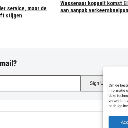
Wassenaar koppelt komst Eli
der service, maar de
aan aanpak verkeersknelpu
ft stijgen
-mail?
Sign Up
Om de beste
informatie 
deze techno
verwerken. 
nadelige in
Acc