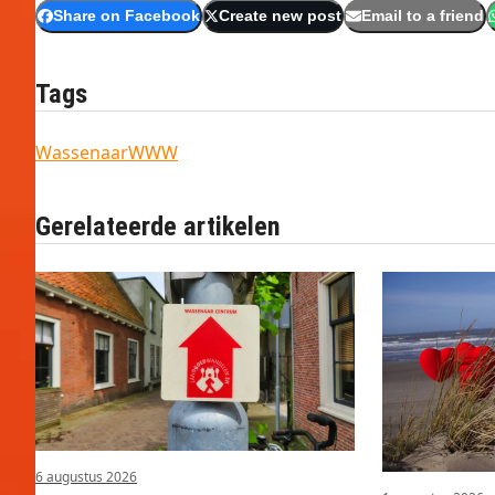
Share on Facebook
Create new post
Email to a friend
Tags
Wassenaar
WWW
Gerelateerde artikelen
6 augustus 2026