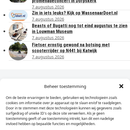
promenadeconcert in Dorpskerk
7 augustus 2026
Zin in iets leuks? Kijk op WassenaarDoet.nl
7 augustus 2026
Beasts of Bugatti nog tot eind augustus te zien
in Louwman Museum
7 augustus 2026
Fietser ernstig gewond na botsing met
scooterrijder op N441 bij Katwijk
7 augustus 2026
Dagelijks het laatste nieuws in je e-mail?
Beheer toestemming
Om de beste ervaringen te bieden, gebruiken wij technologieën zoals
Vul
cookies om informatie over je apparaat op te slaan en/of te raadplegen.
hier
Door in te stemmen met deze technologieën kunnen wij gegevens zoals
je
surfgedrag of unieke ID's op deze site verwerken. Als je geen
toestemming geeft of uw toestemming intrekt, kan dit een nadelige
e-
invloed hebben op bepaalde functies en mogelijkheden.
Sign Up
mailadres