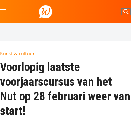
Skip
to
Open
Close
content
mobile
mobile
menu
menu
Kunst & cultuur
Voorlopig laatste
voorjaarscursus van het
Nut op 28 februari weer van
start!