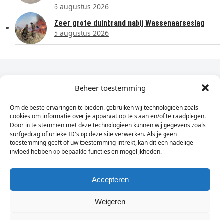
6 augustus 2026
Zeer grote duinbrand nabij Wassenaarseslag
5 augustus 2026
Dagelijks het laatste nieuws in je e-mail?
Beheer toestemming
Om de beste ervaringen te bieden, gebruiken wij technologieën zoals
Vul
cookies om informatie over je apparaat op te slaan en/of te raadplegen.
hier
Door in te stemmen met deze technologieën kunnen wij gegevens zoals
je
surfgedrag of unieke ID's op deze site verwerken. Als je geen
toestemming geeft of uw toestemming intrekt, kan dit een nadelige
e-
invloed hebben op bepaalde functies en mogelijkheden.
Sign Up
mailadres
in
Accepteren
Weigeren
© Wassenaarders.nl 2026
Twitte
F