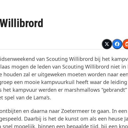
illibrord
idsenweekend van Scouting Willibrord bij het kampv
laas mogen de leden van Scouting Willibrord niet in
e houden zal er uitgeweken moeten worden naar ee
e groep een mooie kampvuurkuil heeft waar de leiding
ns het kampvuur werden er marshmallows “gebrandt”
t spel van de Lama’s.
ontbijten en daarna naar Zoetermeer te gaan. In een
espeeld. Daarbij is het de kunst om als een heuse 
 snel mogelijk, binnen een bepaalde tijd, bij een kno