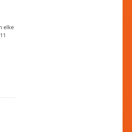
n elke
 11