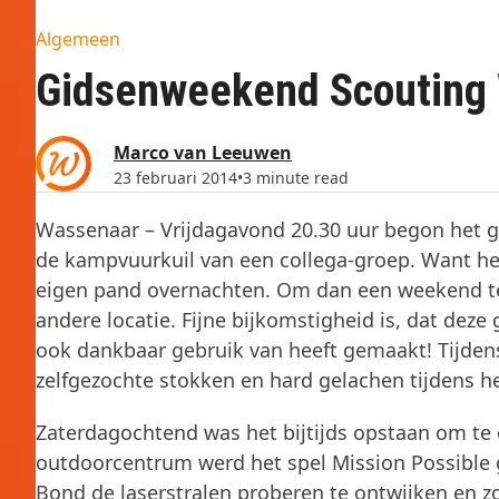
Algemeen
Gidsenweekend Scouting W
Marco van Leeuwen
23 februari 2014
•
3 minute read
Wassenaar – Vrijdagavond 20.30 uur begon het g
de kampvuurkuil van een collega-groep. Want he
eigen pand overnachten. Om dan een weekend t
andere locatie. Fijne bijkomstigheid is, dat dez
ook dankbaar gebruik van heeft gemaakt! Tijde
zelfgezochte stokken en hard gelachen tijdens he
Zaterdagochtend was het bijtijds opstaan om te 
outdoorcentrum werd het spel Mission Possible g
Bond de laserstralen proberen te ontwijken en zo