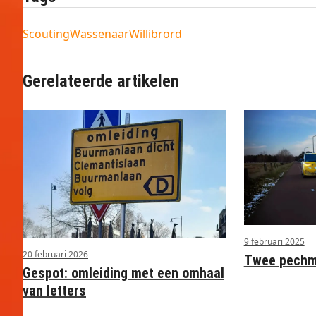
Scouting
Wassenaar
Willibrord
Gerelateerde artikelen
9 februari 2025
20 februari 2026
Twee pechme
Gespot: omleiding met een omhaal
van letters