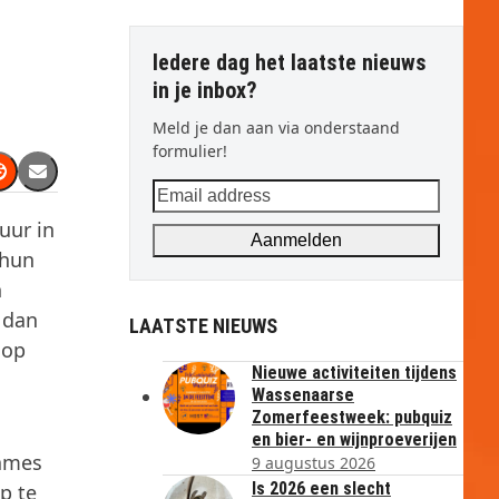
Iedere dag het laatste nieuws
in je inbox?
Meld je dan aan via onderstaand
formulier!
Email
address
uur in
Aanmelden
 hun
n
 dan
LAATSTE NIEUWS
 op
Nieuwe activiteiten tijdens
Wassenaarse
Zomerfeestweek: pubquiz
en bier- en wijnproeverijen
James
9 augustus 2026
Is 2026 een slecht
p te