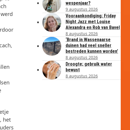
wespenjaar?
ach
9 augustus 2026
 werd
Vooraankondiging: Friday
Night Jazz met Louise
Alexandra en Rob van Bavel
ardoor
8 augustus 2026
n
‘Brand in Wassenaarse
cach,
duinen had veel sneller
bestreden kunnen worden’
8 augustus 2026
Droogte; gebruik water
llen
bewust
8 augustus 2026
dsen
e
etje
, het
ouders