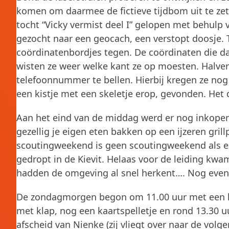
komen om daarmee de fictieve tijdbom uit te ze
tocht “Vicky vermist deel I” gelopen met behulp
gezocht naar een geocach, een verstopt doosje.
coördinatenbordjes tegen. De coördinaten die d
wisten ze weer welke kant ze op moesten. Halv
telefoonnummer te bellen. Hierbij kregen ze nog 
een kistje met een skeletje erop, gevonden. Het 
Aan het eind van de middag werd er nog inkopen
gezellig je eigen eten bakken op een ijzeren gril
scoutingweekend is geen scoutingweekend als er
gedropt in de Kievit. Helaas voor de leiding kw
hadden de omgeving al snel herkent…. Nog even 
De zondagmorgen begon om 11.00 uur met een he
met klap, nog een kaartspelletje en rond 13.30 uu
afscheid van Nienke (zij vliegt over naar de vol