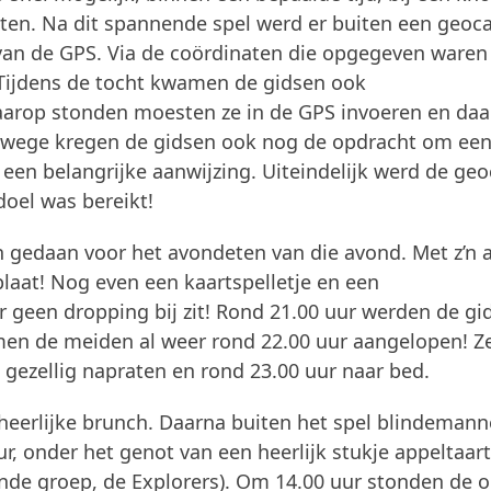
tten. Na dit spannende spel werd er buiten een geoc
 van de GPS. Via de coördinaten die opgegeven waren
 Tijdens de tocht kwamen de gidsen ook
aarop stonden moesten ze in de GPS invoeren en da
erwege kregen de gidsen ook nog de opdracht om ee
een belangrijke aanwijzing. Uiteindelijk werd de geo
doel was bereikt!
 gedaan voor het avondeten van die avond. Met z’n a
lplaat! Nog even een kaartspelletje en een
 geen dropping bij zit! Rond 21.00 uur werden de gi
amen de meiden al weer rond 22.00 uur aangelopen! Z
gezellig napraten en rond 23.00 uur naar bed.
erlijke brunch. Daarna buiten het spel blindemann
r, onder het genot van een heerlijk stukje appeltaart
gende groep, de Explorers). Om 14.00 uur stonden de 