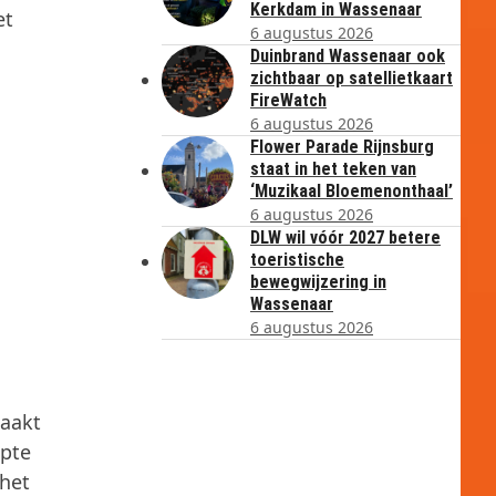
Kerkdam in Wassenaar
et
6 augustus 2026
Duinbrand Wassenaar ook
zichtbaar op satellietkaart
FireWatch
6 augustus 2026
Flower Parade Rijnsburg
staat in het teken van
‘Muzikaal Bloemenonthaal’
6 augustus 2026
DLW wil vóór 2027 betere
toeristische
bewegwijzering in
Wassenaar
6 augustus 2026
zaakt
epte
het