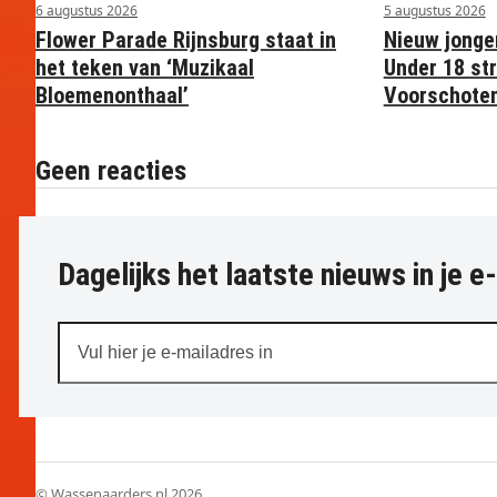
6 augustus 2026
5 augustus 2026
Flower Parade Rijnsburg staat in
Nieuw jonge
het teken van ‘Muzikaal
Under 18 str
Bloemenonthaal’
Voorschote
Geen reacties
Dagelijks het laatste nieuws in je e
Vul
hier
je
e-
mailadres
in
© Wassenaarders.nl 2026