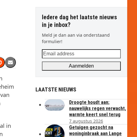
Iedere dag het laatste nieuws
in je inbox?
Meld je dan aan via onderstaand
formulier!
Email
address
Aanmelden
n
geheim
LAATSTE NIEUWS
 van
n
Droogte houdt aan:
nauwelijks regen verwacht,
warmte keert snel terug
7 augustus 2026
al in
Getuigen gezocht na
en
woninginbraak aan Lange