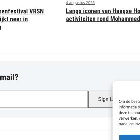
4 augustus 2026
Langs iconen van Haagse Ho
renfestival VRSN
activiteiten rond Mohammed
ijkt neer in
n
-mail?
Sign Up
Om de beste
informatie 
deze techno
verwerken. 
nadelige in