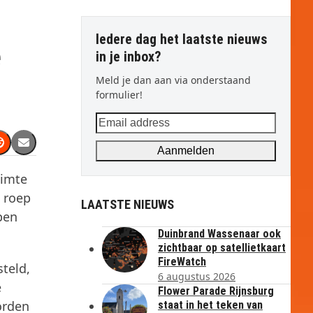
Iedere dag het laatste nieuws
e
in je inbox?
Meld je dan aan via onderstaand
formulier!
Email
address
Aanmelden
uimte
 roep
LAATSTE NIEUWS
pen
Duinbrand Wassenaar ook
zichtbaar op satellietkaart
FireWatch
teld,
6 augustus 2026
e
Flower Parade Rijnsburg
orden
staat in het teken van