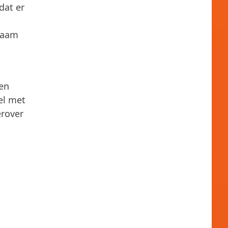
dat er
zaam
een
el met
erover