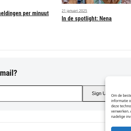
21 januari 2025
ldingen per minuut
In de spotlight: Nena
-mail?
Sign Up
Om de beste
informatie 
deze techno
verwerken. 
nadelige in