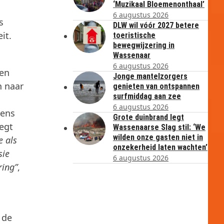
‘Muzikaal Bloemenonthaal’
6 augustus 2026
s
DLW wil vóór 2027 betere
it.
toeristische
bewegwijzering in
Wassenaar
6 augustus 2026
oen
Jonge mantelzorgers
n naar
genieten van ontspannen
surfmiddag aan zee
6 augustus 2026
lens
Grote duinbrand legt
egt
Wassenaarse Slag stil: ‘We
wilden onze gasten niet in
 als
onzekerheid laten wachten’
sie
6 augustus 2026
ring”
,
 de