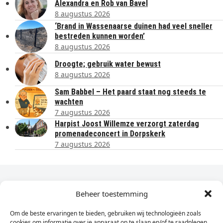
Alexandra en Rob van Bavel
8 augustus 2026
‘Brand in Wassenaarse duinen had veel sneller
bestreden kunnen worden’
8 augustus 2026
Droogte; gebruik water bewust
8 augustus 2026
Sam Babbel – Het paard staat nog steeds te
wachten
7 augustus 2026
Harpist Joost Willemze verzorgt zaterdag
promenadeconcert in Dorpskerk
7 augustus 2026
Dagelijks het laatste nieuws in je e-mail?
Beheer toestemming
Om de beste ervaringen te bieden, gebruiken wij technologieën zoals
Vul
cookies om informatie over je apparaat op te slaan en/of te raadplegen.