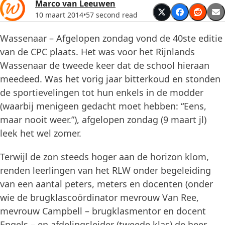
Marco van Leeuwen
10 maart 2014
•
57 second read
Wassenaar – Afgelopen zondag vond de 40ste editie
van de CPC plaats. Het was voor het Rijnlands
Wassenaar de tweede keer dat de school hieraan
meedeed. Was het vorig jaar bitterkoud en stonden
de sportievelingen tot hun enkels in de modder
(waarbij menigeen gedacht moet hebben: “Eens,
maar nooit weer.”), afgelopen zondag (9 maart jl)
leek het wel zomer.
Terwijl de zon steeds hoger aan de horizon klom,
renden leerlingen van het RLW onder begeleiding
van een aantal peters, meters en docenten (onder
wie de brugklascoördinator mevrouw Van Ree,
mevrouw Campbell – brugklasmentor en docent
Engels – en afdelingsleider (tweede klas) de heer