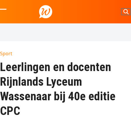
Skip
to
Open
Close
content
mobile
mobile
menu
menu
Sport
Leerlingen en docenten
Rijnlands Lyceum
Wassenaar bij 40e editie
CPC