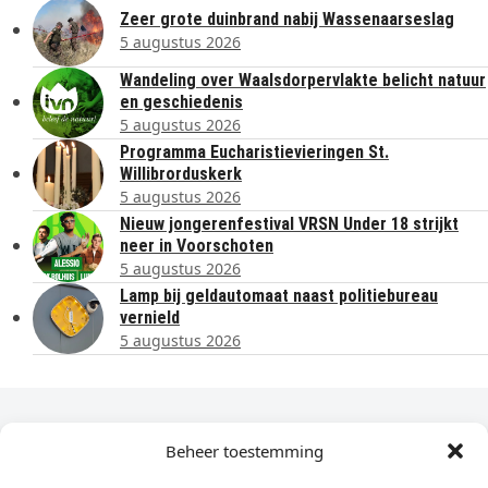
Zeer grote duinbrand nabij Wassenaarseslag
5 augustus 2026
Wandeling over Waalsdorpervlakte belicht natuur
en geschiedenis
5 augustus 2026
Programma Eucharistievieringen St.
Willibrorduskerk
5 augustus 2026
Nieuw jongerenfestival VRSN Under 18 strijkt
neer in Voorschoten
5 augustus 2026
Lamp bij geldautomaat naast politiebureau
vernield
5 augustus 2026
Dagelijks het laatste nieuws in je e-mail?
Beheer toestemming