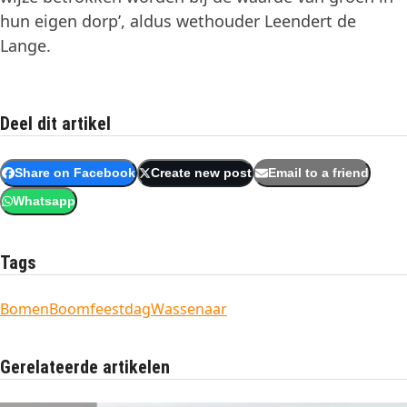
hun eigen dorp’, aldus wethouder Leendert de
Lange.
Deel dit artikel
Share on Facebook
Create new post
Email to a friend
Whatsapp
Tags
Bomen
Boomfeestdag
Wassenaar
Gerelateerde artikelen