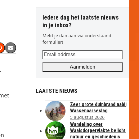
Iedere dag het laatste nieuws
in je inbox?
Meld je dan aan via onderstaand
formulier!
Email
address
e
Aanmelden
r
LAATSTE NIEUWS
 met
Zeer grote duinbrand nabij
Wassenaarseslag
5 augustus 2026
Wandeling over
Waalsdorpervlakte belicht
en
natuur en geschiedenis