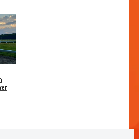
n
ver