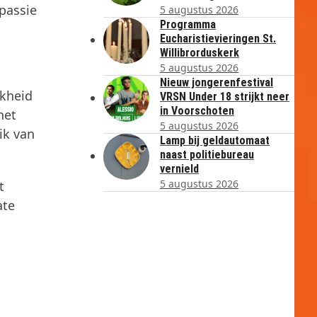
 passie
5 augustus 2026
Programma
Eucharistievieringen St.
Willibrorduskerk
5 augustus 2026
Nieuw jongerenfestival
jkheid
VRSN Under 18 strijkt neer
in Voorschoten
het
5 augustus 2026
ik van
Lamp bij geldautomaat
naast politiebureau
vernield
5 augustus 2026
t
ate