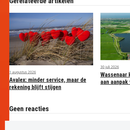
Gerelateerde artikelen
30 juli 2026
1 augustus 2026
Wassenaar ko
Avalex: minder service, maar de
aan aanpak 
rekening blijft stijgen
Geen reacties