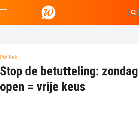
Skip
to
Open
Close
content
mobile
mobile
menu
menu
Politiek
Stop de betutteling: zondag
open = vrije keus