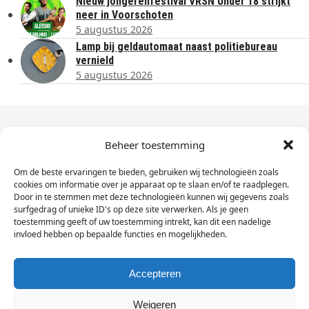
Nieuw jongerenfestival VRSN Under 18 strijkt
neer in Voorschoten
5 augustus 2026
Lamp bij geldautomaat naast politiebureau
vernield
5 augustus 2026
Dagelijks het laatste nieuws in je e-mail?
Beheer toestemming
Om de beste ervaringen te bieden, gebruiken wij technologieën zoals
Vul
cookies om informatie over je apparaat op te slaan en/of te raadplegen.
hier
Door in te stemmen met deze technologieën kunnen wij gegevens zoals
je
surfgedrag of unieke ID's op deze site verwerken. Als je geen
toestemming geeft of uw toestemming intrekt, kan dit een nadelige
e-
invloed hebben op bepaalde functies en mogelijkheden.
Sign Up
mailadres
in
Accepteren
Weigeren