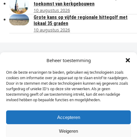
toekomst van kerkgebouwen
10 augustus 2026
Grote kans op vijfde regionale hittegolf met
lokaal 35 graden
10 augustus 2026
Dagelijks het laatste nieuws in je e-mail?
Beheer toestemming
Om de beste ervaringen te bieden, gebruiken wij technologieën zoals
Vul
cookies om informatie over je apparaat op te slaan en/of te raadplegen.
hier
Door in te stemmen met deze technologieën kunnen wij gegevens zoals
je
surfgedrag of unieke ID's op deze site verwerken. Als je geen
toestemming geeft of uw toestemming intrekt, kan dit een nadelige
e-
invloed hebben op bepaalde functies en mogelijkheden.
Sign Up
mailadres
in
Accepteren
Weigeren