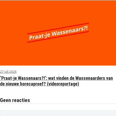
27 juli 2026
‘Praat-je Wassenaars?!’: wat vinden de Wassenaarders van
de nieuwe horecaproef? (videoreportage)
Geen reacties