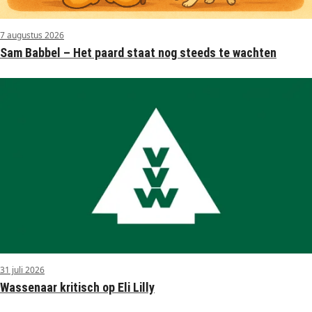
7 augustus 2026
Sam Babbel – Het paard staat nog steeds te wachten
31 juli 2026
Wassenaar kritisch op Eli Lilly