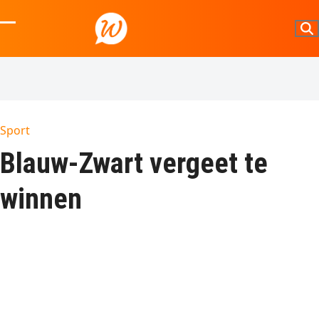
Skip
to
Open
Close
content
mobile
mobile
menu
menu
Sport
Blauw-Zwart vergeet te
winnen