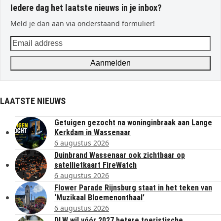
Iedere dag het laatste nieuws in je inbox?
Meld je dan aan via onderstaand formulier!
Email
address
Aanmelden
LAATSTE NIEUWS
Getuigen gezocht na woninginbraak aan Lange
Kerkdam in Wassenaar
6 augustus 2026
Duinbrand Wassenaar ook zichtbaar op
satellietkaart FireWatch
6 augustus 2026
Flower Parade Rijnsburg staat in het teken van
‘Muzikaal Bloemenonthaal’
6 augustus 2026
DLW wil vóór 2027 betere toeristische