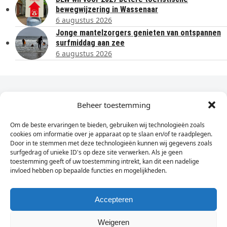
bewegwijzering in Wassenaar
6 augustus 2026
Jonge mantelzorgers genieten van ontspannen
surfmiddag aan zee
6 augustus 2026
Dagelijks het laatste nieuws in je e-mail?
Beheer toestemming
Om de beste ervaringen te bieden, gebruiken wij technologieën zoals
Vul
cookies om informatie over je apparaat op te slaan en/of te raadplegen.
hier
Door in te stemmen met deze technologieën kunnen wij gegevens zoals
je
surfgedrag of unieke ID's op deze site verwerken. Als je geen
toestemming geeft of uw toestemming intrekt, kan dit een nadelige
e-
invloed hebben op bepaalde functies en mogelijkheden.
Sign Up
mailadres
in
Accepteren
Weigeren