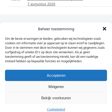
7 augustus 2026
Dagelijks het laatste nieuws in je e-mail?
Beheer toestemming
Om de beste ervaringen te bieden, gebruiken wij technologieën zoals
Vul
cookies om informatie over je apparaat op te slaan en/of te raadplegen.
hier
Door in te stemmen met deze technologieën kunnen wij gegevens zoals
je
surfgedrag of unieke ID's op deze site verwerken. Als je geen
toestemming geeft of uw toestemming intrekt, kan dit een nadelige
e-
invloed hebben op bepaalde functies en mogelijkheden.
Sign Up
mailadres
in
Accepteren
Weigeren
© Wassenaarders.nl 2026
Twitte
F
Bekijk voorkeuren
Cookiebeleid