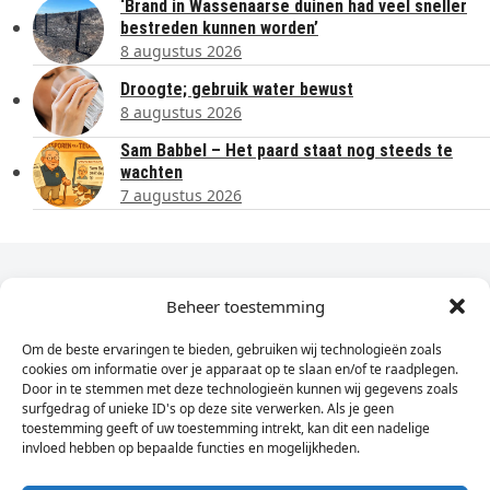
‘Brand in Wassenaarse duinen had veel sneller
bestreden kunnen worden’
8 augustus 2026
Droogte; gebruik water bewust
8 augustus 2026
Sam Babbel – Het paard staat nog steeds te
wachten
7 augustus 2026
Dagelijks het laatste nieuws in je e-mail?
Beheer toestemming
Om de beste ervaringen te bieden, gebruiken wij technologieën zoals
Vul
cookies om informatie over je apparaat op te slaan en/of te raadplegen.
hier
Door in te stemmen met deze technologieën kunnen wij gegevens zoals
je
surfgedrag of unieke ID's op deze site verwerken. Als je geen
toestemming geeft of uw toestemming intrekt, kan dit een nadelige
e-
invloed hebben op bepaalde functies en mogelijkheden.
Sign Up
mailadres
in