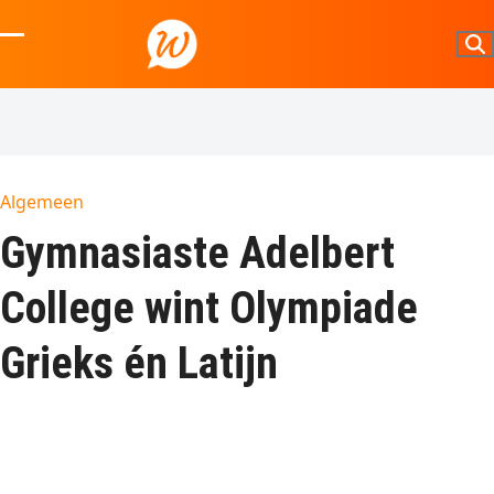
Skip
to
Open
Close
content
mobile
mobile
menu
menu
Algemeen
Gymnasiaste Adelbert
College wint Olympiade
Grieks én Latijn