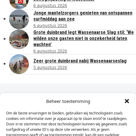
6 augustus 2026
Jonge mantelzorgers genieten van ontspannen
surfmiddag aan zee
6 augustus 2026
Grote duinbrand legt Wassenaarse Slag stil: ‘We
wilden onze gasten niet in onzekerheid laten
wachten’
6 augustus 2026
Zeer grote duinbrand nabij Wassenaarseslag
5 augustus 2026
Dagelijks het laatste nieuws in je e-mail?
Beheer toestemming
Om de beste ervaringen te bieden, gebruiken wij technologieën zoals
Vul
cookies om informatie over je apparaat op te slaan en/of te raadplegen.
hier
Door in te stemmen met deze technologieën kunnen wij gegevens zoals
je
surfgedrag of unieke ID's op deze site verwerken. Als je geen
toestemming geeft of uw toestemming intrekt, kan dit een nadelige
e-