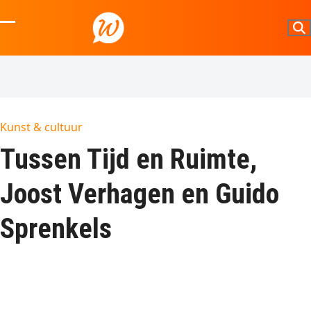
Skip
to
Open
Close
content
mobile
mobile
menu
menu
Kunst & cultuur
Tussen Tijd en Ruimte,
Joost Verhagen en Guido
Sprenkels