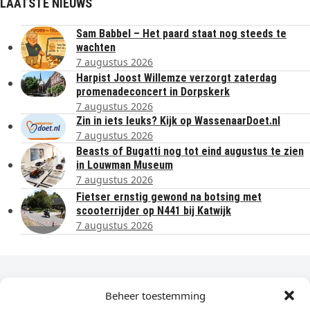
LAATSTE NIEUWS
Sam Babbel – Het paard staat nog steeds te
wachten
7 augustus 2026
Harpist Joost Willemze verzorgt zaterdag
promenadeconcert in Dorpskerk
7 augustus 2026
Zin in iets leuks? Kijk op WassenaarDoet.nl
7 augustus 2026
Beasts of Bugatti nog tot eind augustus te zien
in Louwman Museum
7 augustus 2026
Fietser ernstig gewond na botsing met
scooterrijder op N441 bij Katwijk
7 augustus 2026
Dagelijks het laatste nieuws in je e-mail?
Beheer toestemming