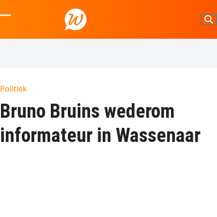
Skip
to
Open
Close
content
mobile
mobile
menu
menu
Politiek
Bruno Bruins wederom
informateur in Wassenaar