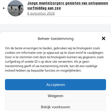
Jonge mantelzorgers genieten van ontspannen
surfmiddag aan zee
6 augustus 2026
Dagelijks het laatste nieuws in je e-mail?
Beheer toestemming
Om de beste ervaringen te bieden, gebruiken wij technologieën zoals
Vul
cookies om informatie over je apparaat op te slaan en/of te raadplegen.
hier
Door in te stemmen met deze technologieën kunnen wij gegevens zoals
je
surfgedrag of unieke ID's op deze site verwerken. Als je geen
toestemming geeft of uw toestemming intrekt, kan dit een nadelige
e-
invloed hebben op bepaalde functies en mogelijkheden.
Sign Up
mailadres
in
Accepteren
Weigeren
© Wassenaarders.nl 2026
Twitte
F
Bekijk voorkeuren