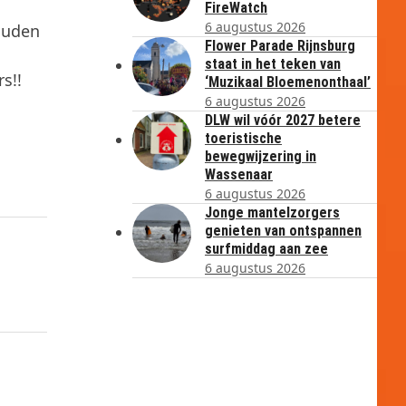
FireWatch
6 augustus 2026
ouden
Flower Parade Rijnsburg
staat in het teken van
s!!
‘Muzikaal Bloemenonthaal’
6 augustus 2026
DLW wil vóór 2027 betere
toeristische
bewegwijzering in
Wassenaar
6 augustus 2026
Jonge mantelzorgers
genieten van ontspannen
surfmiddag aan zee
6 augustus 2026