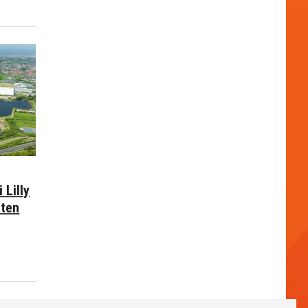
 Lilly
nten