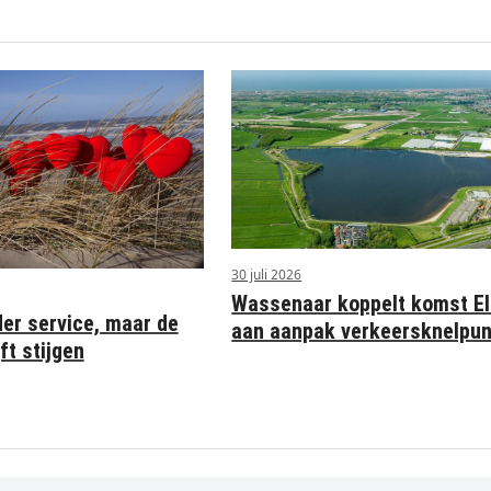
30 juli 2026
Wassenaar koppelt komst Eli
der service, maar de
aan aanpak verkeersknelpu
ft stijgen