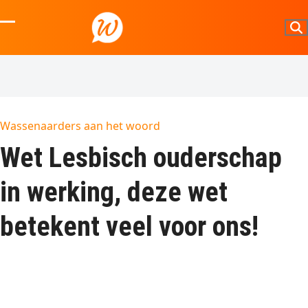
Skip
to
Open
Close
content
mobile
mobile
menu
menu
Wassenaarders aan het woord
Wet Lesbisch ouderschap
in werking, deze wet
betekent veel voor ons!