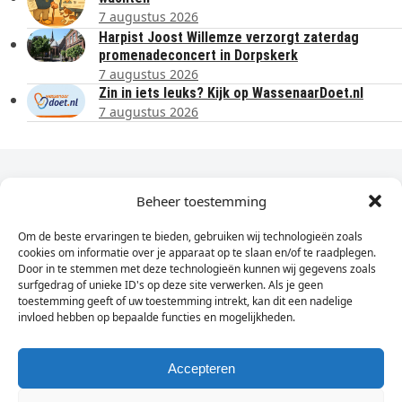
7 augustus 2026
Harpist Joost Willemze verzorgt zaterdag
promenadeconcert in Dorpskerk
7 augustus 2026
Zin in iets leuks? Kijk op WassenaarDoet.nl
7 augustus 2026
Dagelijks het laatste nieuws in je e-mail?
Beheer toestemming
Om de beste ervaringen te bieden, gebruiken wij technologieën zoals
Vul
cookies om informatie over je apparaat op te slaan en/of te raadplegen.
hier
Door in te stemmen met deze technologieën kunnen wij gegevens zoals
je
surfgedrag of unieke ID's op deze site verwerken. Als je geen
toestemming geeft of uw toestemming intrekt, kan dit een nadelige
e-
invloed hebben op bepaalde functies en mogelijkheden.
Sign Up
mailadres
in
Accepteren