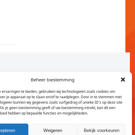
Beheer toestemming
 ervaringen te bieden, gebruiken wij technologieën zoals cookies om
over je apparaat op te slaan en/of te raadplegen. Door in te stemmen met
logieën kunnen wij gegevens zoals surfgedrag of unieke ID's op deze site
Als je geen toestemming geeft of uw toestemming intrekt, kan dit een
vloed hebben op bepaalde functies en mogelijkheden.
Twitter
Faceb
epteren
Weigeren
Bekijk voorkeuren