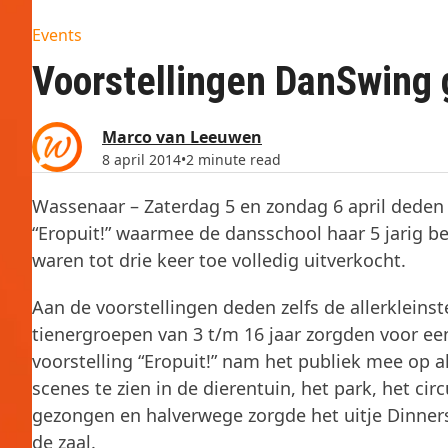
Events
Voorstellingen DanSwing 
Marco van Leeuwen
8 april 2014
•
2 minute read
Wassenaar – Zaterdag 5 en zondag 6 april deden
“Eropuit!” waarmee de dansschool haar 5 jarig bes
waren tot drie keer toe volledig uitverkocht.
Aan de voorstellingen deden zelfs de allerklein
tienergroepen van 3 t/m 16 jaar zorgden voor ee
voorstelling “Eropuit!” nam het publiek mee op al
scenes te zien in de dierentuin, het park, het c
gezongen en halverwege zorgde het uitje Dinner
de zaal.