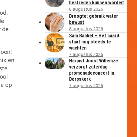
bestreden kunnen worden’
8 augustus 2026
bod.
Droogte; gebruik water
de
bewust
r de
8 augustus 2026
Sam Babbel – Het paard
staat nog steeds te
wachten
doen!
7 augustus 2026
mix en
Harpist Joost Willemze
verzorgt zaterdag
ste
promenadeconcert in
ool
Dorpskerk
ie op
7 augustus 2026