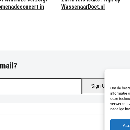
omenadeconcert in
WassenaarDoet.nl
-mail?
Sign Up
Om de beste
informatie 
deze techno
verwerken. 
nadelige in
Acc