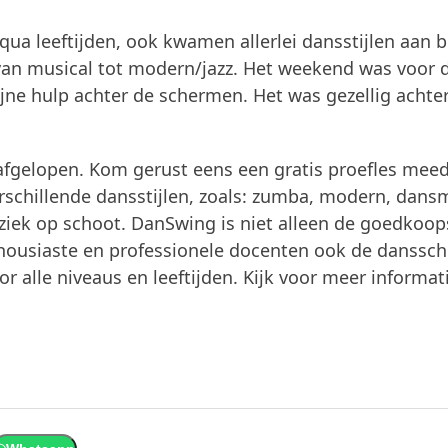
qua leeftijden, ook kwamen allerlei dansstijlen aan 
 van musical tot modern/jazz. Het weekend was voor 
fijne hulp achter de schermen. Het was gezellig achte
t afgelopen. Kom gerust eens een gratis proefles mee
verschillende dansstijlen, zoals: zumba, modern, dans
muziek op schoot. DanSwing is niet alleen de goedkoop
housiaste en professionele docenten ook de danssch
r alle niveaus en leeftijden. Kijk voor meer informat