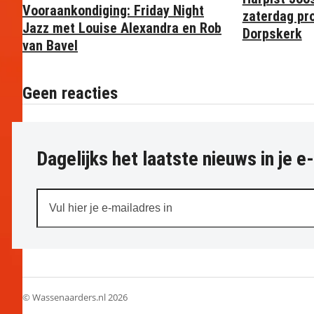
Vooraankondiging: Friday Night
zaterdag pr
Jazz met Louise Alexandra en Rob
Dorpskerk
van Bavel
Geen reacties
Dagelijks het laatste nieuws in je e
Vul
hier
je
e-
mailadres
in
© Wassenaarders.nl 2026