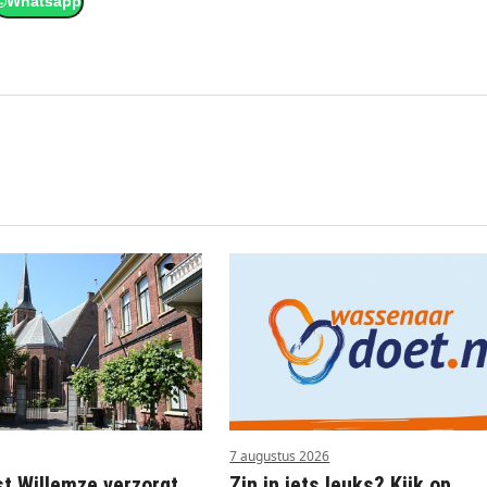
Whatsapp
7 augustus 2026
st Willemze verzorgt
Zin in iets leuks? Kijk op