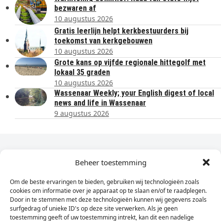
bezwaren af
10 augustus 2026
Gratis leerlijn helpt kerkbestuurders bij
toekomst van kerkgebouwen
10 augustus 2026
Grote kans op vijfde regionale hittegolf met
lokaal 35 graden
10 augustus 2026
Wassenaar Weekly; your English digest of local
news and life in Wassenaar
9 augustus 2026
Dagelijks het laatste nieuws in je e-mail?
Beheer toestemming
Om de beste ervaringen te bieden, gebruiken wij technologieën zoals
Vul
cookies om informatie over je apparaat op te slaan en/of te raadplegen.
hier
Door in te stemmen met deze technologieën kunnen wij gegevens zoals
je
surfgedrag of unieke ID's op deze site verwerken. Als je geen
toestemming geeft of uw toestemming intrekt, kan dit een nadelige
e-