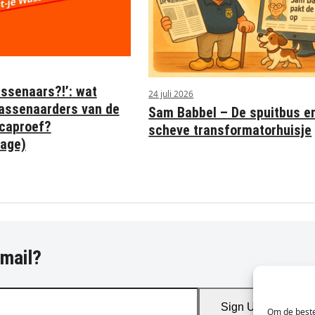
assenaars?!’: wat
24 juli 2026
assenaarders van de
Sam Babbel – De spuitbus e
caproef?
scheve transformatorhuisje
tage)
-mail?
Sign Up
Om de beste