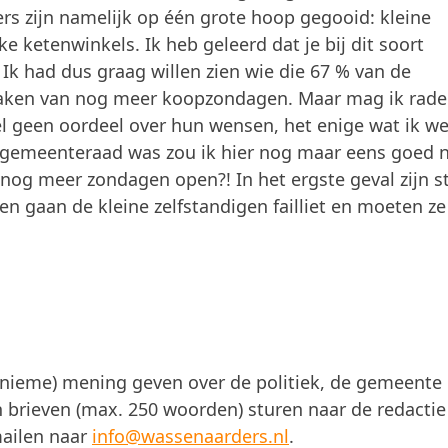
s zijn namelijk op één grote hoop gegooid: kleine
e ketenwinkels. Ik heb geleerd dat je bij dit soort
k had dus graag willen zien wie die 67 % van de
aken van nog meer koopzondagen. Maar mag ik rade
el geen oordeel over hun wensen, het enige wat ik we
e gemeenteraad was zou ik hier nog maar eens goed 
t nog meer zondagen open?! In het ergste geval zijn s
 gaan de kleine zelfstandigen failliet en moeten z
nonieme) mening geven over de politiek, de gemeente 
 brieven (max. 250 woorden) sturen naar de redactie
mailen naar
info@wassenaarders.nl
.