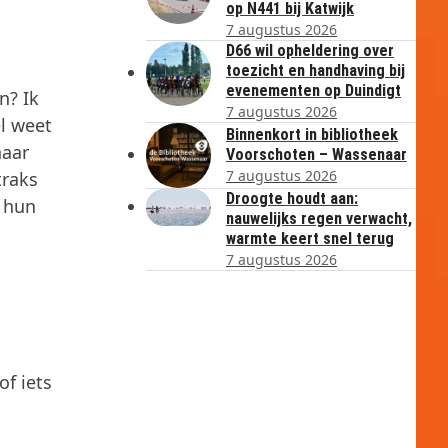
op N441 bij Katwijk
7 augustus 2026
D66 wil opheldering over
toezicht en handhaving bij
evenementen op Duindigt
n? Ik
7 augustus 2026
l weet
Binnenkort in bibliotheek
naar
Voorschoten – Wassenaar
7 augustus 2026
traks
Droogte houdt aan:
e hun
nauwelijks regen verwacht,
warmte keert snel terug
7 augustus 2026
of iets