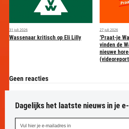
31 juli 2026
27 juli 2026
Wassenaar kritisch op Eli Lilly
‘Praat-je W
vinden de W
nieuwe hore
(videorepor
Geen reacties
Dagelijks het laatste nieuws in je e
Vul
hier