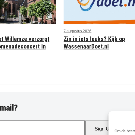
7 augustus 2026
st Willemze verzorgt
Zin in iets leuks? Kijk op
omenadeconcert in
WassenaarDoet.nl
-mail?
Sign Up
Om de beste