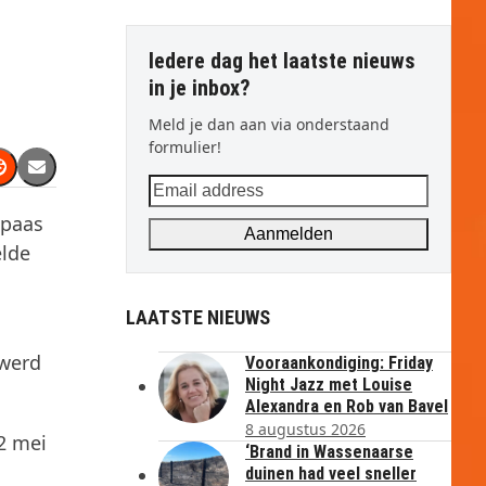
Iedere dag het laatste nieuws
in je inbox?
Meld je dan aan via onderstaand
formulier!
Email
address
 paas
Aanmelden
elde
LAATSTE NIEUWS
 werd
Vooraankondiging: Friday
Night Jazz met Louise
Alexandra en Rob van Bavel
8 augustus 2026
2 mei
‘Brand in Wassenaarse
duinen had veel sneller