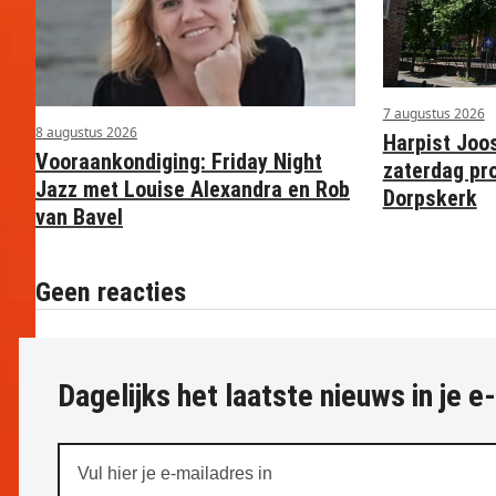
7 augustus 2026
8 augustus 2026
Harpist Joo
Vooraankondiging: Friday Night
zaterdag pr
Jazz met Louise Alexandra en Rob
Dorpskerk
van Bavel
Geen reacties
Dagelijks het laatste nieuws in je e
Vul
hier