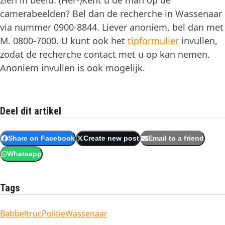
zien in beeld. (Her-)Kent u de man op de
camerabeelden? Bel dan de recherche in Wassenaar
via nummer 0900-8844. Liever anoniem, bel dan met
M. 0800-7000. U kunt ook het
tipformulier
invullen,
zodat de recherche contact met u op kan nemen.
Anoniem invullen is ook mogelijk.
Deel dit artikel
Share on Facebook
Create new post
Email to a friend
Whatsapp
Tags
Babbeltruc
Politie
Wassenaar