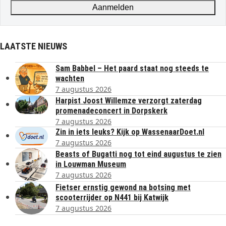
Aanmelden
LAATSTE NIEUWS
Sam Babbel – Het paard staat nog steeds te
wachten
7 augustus 2026
Harpist Joost Willemze verzorgt zaterdag
promenadeconcert in Dorpskerk
7 augustus 2026
Zin in iets leuks? Kijk op WassenaarDoet.nl
7 augustus 2026
Beasts of Bugatti nog tot eind augustus te zien
in Louwman Museum
7 augustus 2026
Fietser ernstig gewond na botsing met
scooterrijder op N441 bij Katwijk
7 augustus 2026