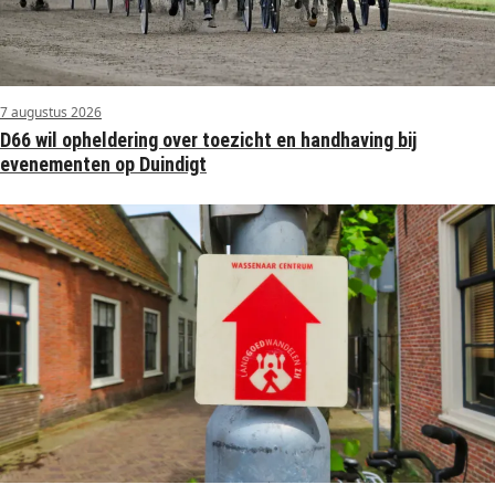
7 augustus 2026
D66 wil opheldering over toezicht en handhaving bij
evenementen op Duindigt