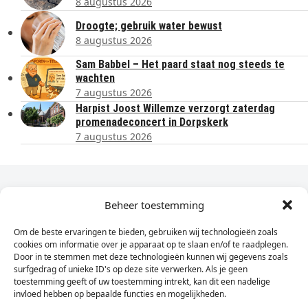
8 augustus 2026
Droogte; gebruik water bewust
8 augustus 2026
Sam Babbel – Het paard staat nog steeds te
wachten
7 augustus 2026
Harpist Joost Willemze verzorgt zaterdag
promenadeconcert in Dorpskerk
7 augustus 2026
Dagelijks het laatste nieuws in je e-mail?
Beheer toestemming
Om de beste ervaringen te bieden, gebruiken wij technologieën zoals
Vul
cookies om informatie over je apparaat op te slaan en/of te raadplegen.
hier
Door in te stemmen met deze technologieën kunnen wij gegevens zoals
je
surfgedrag of unieke ID's op deze site verwerken. Als je geen
toestemming geeft of uw toestemming intrekt, kan dit een nadelige
e-
invloed hebben op bepaalde functies en mogelijkheden.
Sign Up
mailadres