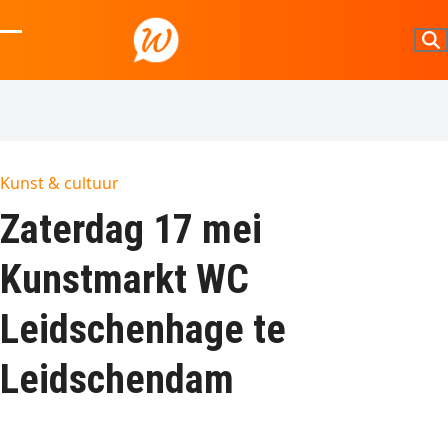
Skip
to
Open
Close
content
mobile
mobile
menu
menu
Kunst & cultuur
Zaterdag 17 mei
Kunstmarkt WC
Leidschenhage te
Leidschendam