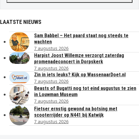
LAATSTE NIEUWS
Sam Babbel – Het paard staat nog steeds te
wachten
7 augustus 2026
Harpist Joost Willemze verzorgt zaterdag
promenadeconcert in Dorpskerk
7 augustus 2026
Zin in iets leuks? Kijk op WassenaarDoet.nl
7 augustus 2026
Beasts of Bugatti nog tot eind augustus te zien
in Louwman Museum
7 augustus 2026
Fietser ernstig gewond na botsing met
scooterrijder op N441 bij Katwijk
7 augustus 2026