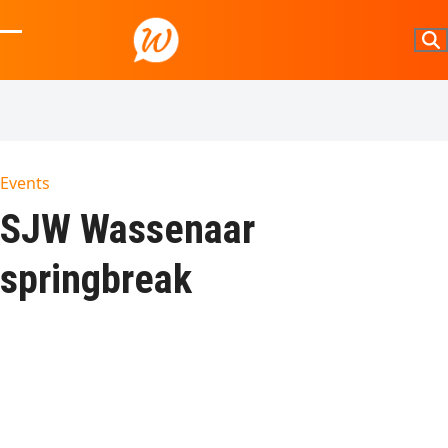
Skip
to
Open
Close
content
mobile
mobile
menu
menu
Events
SJW Wassenaar
springbreak