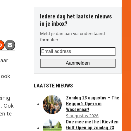
Iedere dag het laatste nieuws
in je inbox?
Meld je dan aan via onderstaand
formulier!
Email
address
naar
Aanmelden
r ook
LAATSTE NIEUWS
einig
Zondag 23 augustus – The
Beggar’s Opera in
n. Ook
Wassenaar!
en te
9 augustus 2026
Doe mee met het Kieviten
Golf Open op zondag 23