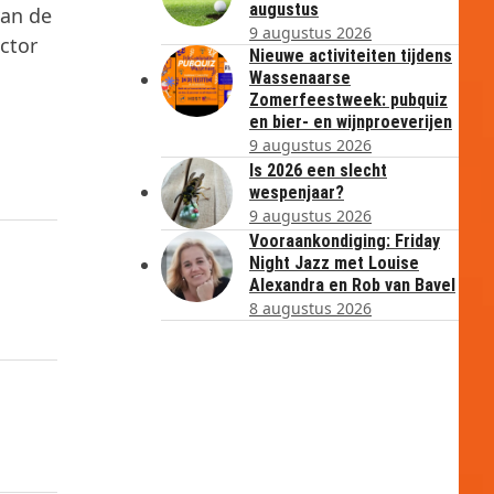
augustus
van de
9 augustus 2026
ctor
Nieuwe activiteiten tijdens
Wassenaarse
Zomerfeestweek: pubquiz
en bier- en wijnproeverijen
9 augustus 2026
Is 2026 een slecht
wespenjaar?
9 augustus 2026
Vooraankondiging: Friday
Night Jazz met Louise
Alexandra en Rob van Bavel
8 augustus 2026