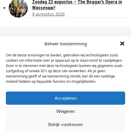
Zondag 23 augustus – The Beggar’s Opera in
Wassenaar!
9 augustus 2026
Dagelijks het laatste nieuws in je e-mail?
Beheer toestemming
Om de beste ervaringen te bieden, gebruiken wij technologieën zoals
Vul
cookies om informatie over je apparaat op te slaan en/of te raadplegen.
hier
Door in te stemmen met deze technologieën kunnen wij gegevens zoals
je
surfgedrag of unieke ID's op deze site verwerken. Als je geen
toestemming geeft of uw toestemming intrekt, kan dit een nadelige
e-
invloed hebben op bepaalde functies en mogelijkheden.
Sign Up
mailadres
in
Accepteren
Weigeren
© Wassenaarders.nl 2026
Twitte
F
Bekijk voorkeuren