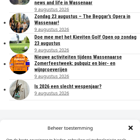
news and life in Wassenaar
9 augustus 2026
Zondag 23 augustus – The Beggar’s Opera in
Wassenaar!
9 augustus 2026
Doe mee met het Kieviten Golf Open op zondag
23 augustus
9 augustus 2026
Nieuwe activiteiten tijdens Wassenaarse
Zomerfeestweek: pubquiz en bier- en
wijnproeverijen
9 augustus 2026
Is 2026 een slecht wespenjaar?
9 augustus 2026
Dagelijks het laatste nieuws in je e-mail?
Beheer toestemming