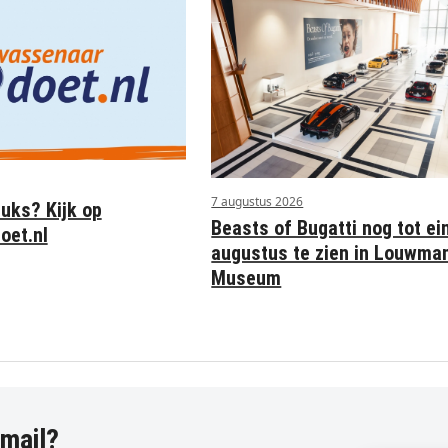
7 augustus 2026
euks? Kijk op
Beasts of Bugatti nog tot ei
oet.nl
augustus te zien in Louwma
Museum
-mail?