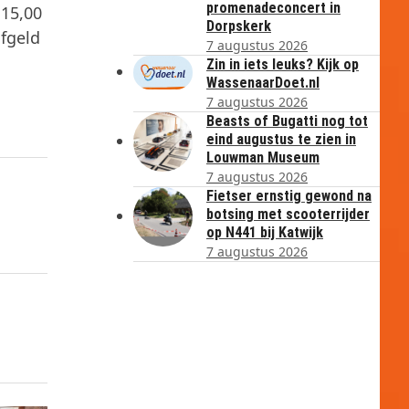
promenadeconcert in
 15,00
Dorpskerk
jfgeld
7 augustus 2026
Zin in iets leuks? Kijk op
WassenaarDoet.nl
7 augustus 2026
Beasts of Bugatti nog tot
eind augustus te zien in
Louwman Museum
7 augustus 2026
Fietser ernstig gewond na
botsing met scooterrijder
op N441 bij Katwijk
7 augustus 2026