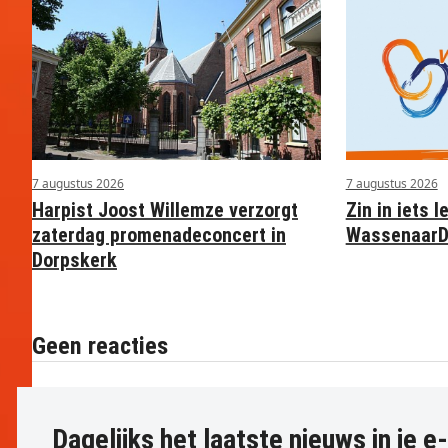
7 augustus 2026
7 augustus 2026
Harpist Joost Willemze verzorgt
Zin in iets l
zaterdag promenadeconcert in
WassenaarD
Dorpskerk
Geen reacties
Dagelijks het laatste nieuws in je e