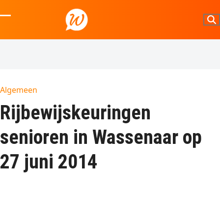
Skip
to
Open
Close
content
mobile
mobile
menu
menu
Algemeen
Rijbewijsk​euringen
senioren in Wassenaar op
27 juni 2014