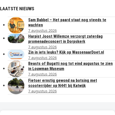
LAATSTE NIEUWS
Sam Babbel – Het paard staat nog steeds te
wachten
7 augustus 2026
Harpist Joost Willemze verzorgt zaterdag
promenadeconcert in Dorpskerk
7 augustus 2026
Zin in iets leuks? Kijk op WassenaarDoet.nl
7 augustus 2026
Beasts of Bugatti nog tot eind augustus te zien
in Louwman Museum
7 augustus 2026
Fietser ernstig gewond na botsing met
scooterrijder op N441 bij Katwijk
7 augustus 2026
Dagelijks het laatste nieuws in je e-mail?