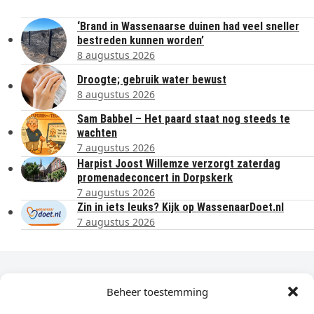
‘Brand in Wassenaarse duinen had veel sneller
bestreden kunnen worden’
8 augustus 2026
Droogte; gebruik water bewust
8 augustus 2026
Sam Babbel – Het paard staat nog steeds te
wachten
7 augustus 2026
Harpist Joost Willemze verzorgt zaterdag
promenadeconcert in Dorpskerk
7 augustus 2026
Zin in iets leuks? Kijk op WassenaarDoet.nl
7 augustus 2026
Dagelijks het laatste nieuws in je e-mail?
Beheer toestemming