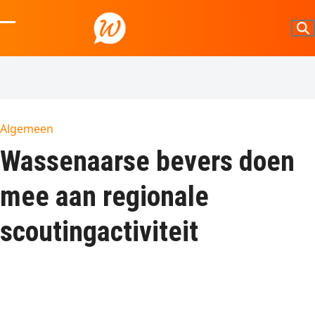
Skip
to
Open
Close
content
mobile
mobile
menu
menu
Algemeen
Wassenaarse bevers doen
mee aan regionale
scoutingactiviteit