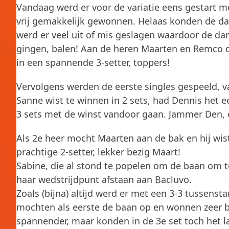
Vandaag werd er voor de variatie eens gestart m
vrij gemakkelijk gewonnen. Helaas konden de dam
werd er veel uit of mis geslagen waardoor de d
gingen, balen! Aan de heren Maarten en Remco de
in een spannende 3-setter, toppers!
Vervolgens werden de eerste singles gespeeld,
Sanne wist te winnen in 2 sets, had Dennis het e
3 sets met de winst vandoor gaan. Jammer Den, o
Als 2e heer mocht Maarten aan de bak en hij wist
prachtige 2-setter, lekker bezig Maart!
Sabine, die al stond te popelen om de baan om t
haar wedstrijdpunt afstaan aan Bacluvo.
Zoals (bijna) altijd werd er met een 3-3 tussens
mochten als eerste de baan op en wonnen zeer b
spannender, maar konden in de 3e set toch het l