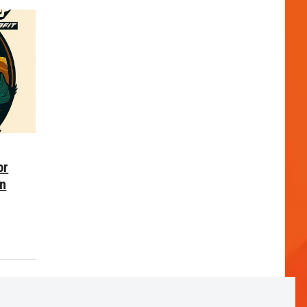
or
en