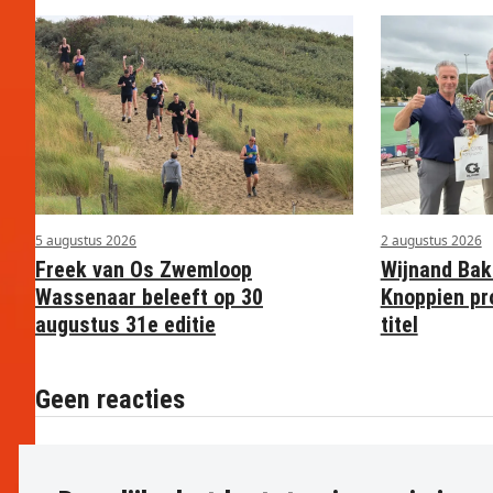
5 augustus 2026
2 augustus 2026
Freek van Os Zwemloop
Wijnand Bak
Wassenaar beleeft op 30
Knoppien pr
augustus 31e editie
titel
Geen reacties