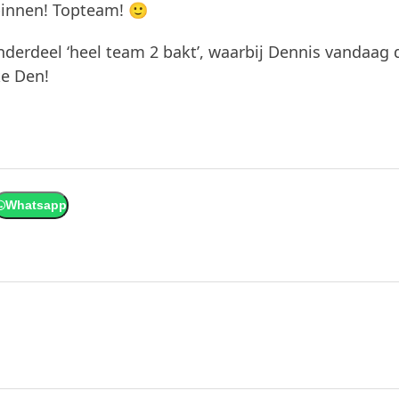
binnen! Topteam! 🙂
derdeel ‘heel team 2 bakt’, waarbij Dennis vandaag 
ke Den!
Whatsapp