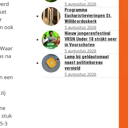
werd
5 augustus 2026
Programma
set
Eucharistievieringen St.
r
Willibrorduskerk
an ook
5 augustus 2026
Nieuw jongerenfestival
VRSN Under 18 strijkt neer
in Voorschoten
 Waar
5 augustus 2026
as na
Lamp bij geldautomaat
naast politiebureau
vernield
5 augustus 2026
in een
zij
nne
 stuk
5-3