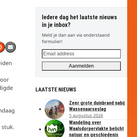
Iedere dag het laatste nieuws
in je inbox?
Meld je dan aan via onderstaand
formulier!
Email
address
eiden
Aanmelden
loor
digde
LAATSTE NIEUWS
Zeer grote duinbrand nabij
Wassenaarseslag
andaag
5 augustus 2026
Wandeling over
 stuk.
Waalsdorpervlakte belicht
natuur en geschiedenis