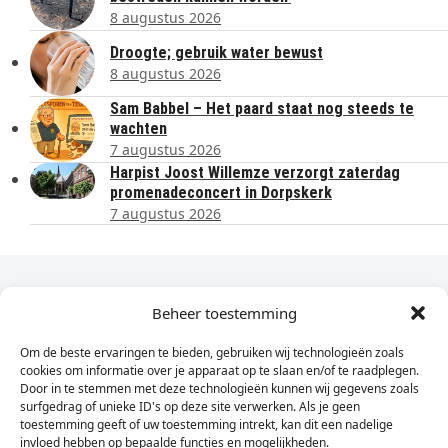
8 augustus 2026
Droogte; gebruik water bewust
8 augustus 2026
Sam Babbel – Het paard staat nog steeds te
wachten
7 augustus 2026
Harpist Joost Willemze verzorgt zaterdag
promenadeconcert in Dorpskerk
7 augustus 2026
Dagelijks het laatste nieuws in je e-mail?
Beheer toestemming
Om de beste ervaringen te bieden, gebruiken wij technologieën zoals
Vul
cookies om informatie over je apparaat op te slaan en/of te raadplegen.
hier
Door in te stemmen met deze technologieën kunnen wij gegevens zoals
je
surfgedrag of unieke ID's op deze site verwerken. Als je geen
toestemming geeft of uw toestemming intrekt, kan dit een nadelige
e-
invloed hebben op bepaalde functies en mogelijkheden.
Sign Up