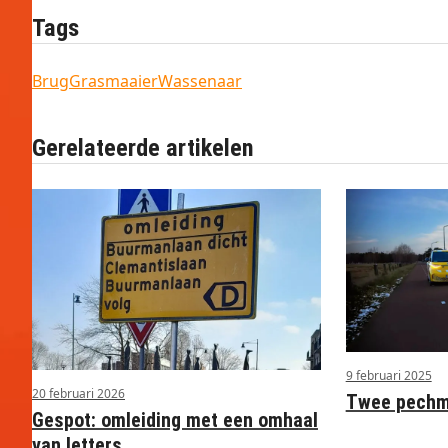
Tags
Brug
Grasmaaier
Wassenaar
Gerelateerde artikelen
9 februari 2025
20 februari 2026
Twee pechme
Gespot: omleiding met een omhaal
van letters