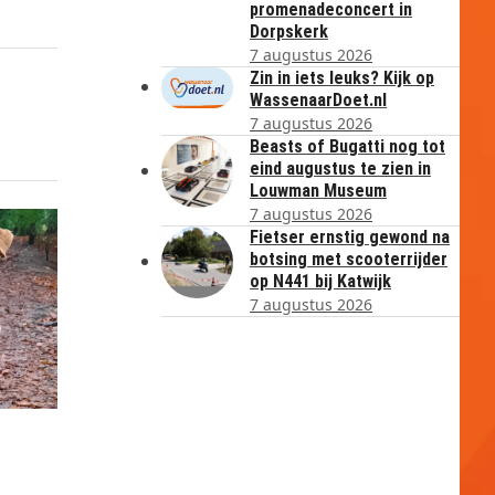
promenadeconcert in
Dorpskerk
7 augustus 2026
Zin in iets leuks? Kijk op
WassenaarDoet.nl
7 augustus 2026
Beasts of Bugatti nog tot
eind augustus te zien in
Louwman Museum
7 augustus 2026
Fietser ernstig gewond na
botsing met scooterrijder
op N441 bij Katwijk
7 augustus 2026