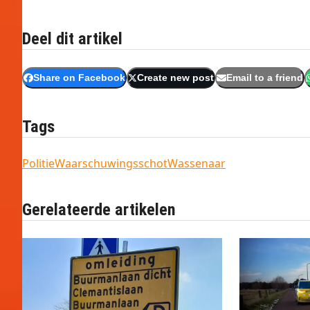
Deel dit artikel
Share on Facebook
Create new post
Email to a friend
Tags
Politie
Waarschuwingsschot
Wassenaar
Gerelateerde artikelen