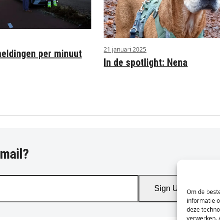
21 januari 2025
ldingen per minuut
In de spotlight: Nena
-mail?
Sign Up
Om de beste
informatie 
deze techno
verwerken. 