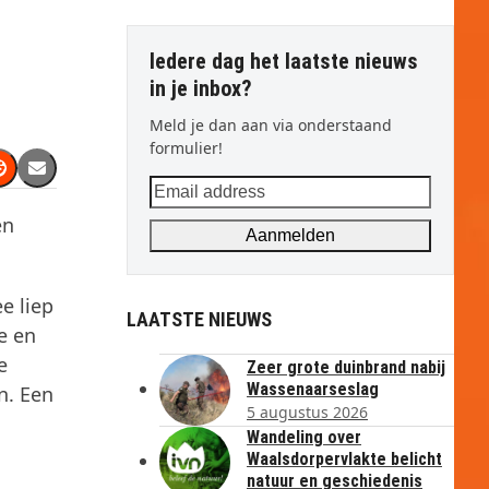
Iedere dag het laatste nieuws
in je inbox?
Meld je dan aan via onderstaand
formulier!
Email
address
en
Aanmelden
e liep
LAATSTE NIEUWS
e en
e
Zeer grote duinbrand nabij
Wassenaarseslag
n. Een
5 augustus 2026
Wandeling over
Waalsdorpervlakte belicht
natuur en geschiedenis