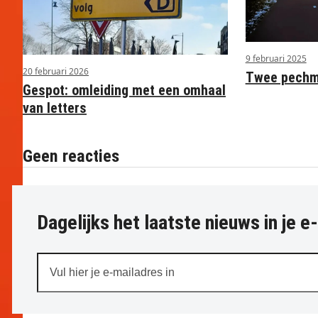
9 februari 2025
20 februari 2026
Twee pechme
Gespot: omleiding met een omhaal
van letters
Geen reacties
Dagelijks het laatste nieuws in je e
Vul
hier
je
e-