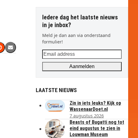
Iedere dag het laatste nieuws
in je inbox?
Meld je dan aan via onderstaand
formulier!
Email
address
Aanmelden
LAATSTE NIEUWS
Zin in iets leuks? Kijk op
WassenaarDoet.nl
7 augustus 2026
Beasts of Bugatti nog tot
eind augustus te zien in
Louwman Museum