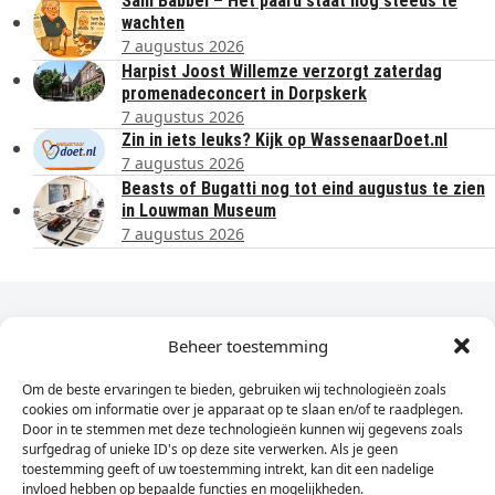
Sam Babbel – Het paard staat nog steeds te
wachten
7 augustus 2026
Harpist Joost Willemze verzorgt zaterdag
promenadeconcert in Dorpskerk
7 augustus 2026
Zin in iets leuks? Kijk op WassenaarDoet.nl
7 augustus 2026
Beasts of Bugatti nog tot eind augustus te zien
in Louwman Museum
7 augustus 2026
Dagelijks het laatste nieuws in je e-mail?
Beheer toestemming
Om de beste ervaringen te bieden, gebruiken wij technologieën zoals
Vul
cookies om informatie over je apparaat op te slaan en/of te raadplegen.
hier
Door in te stemmen met deze technologieën kunnen wij gegevens zoals
je
surfgedrag of unieke ID's op deze site verwerken. Als je geen
toestemming geeft of uw toestemming intrekt, kan dit een nadelige
e-
invloed hebben op bepaalde functies en mogelijkheden.
Sign Up