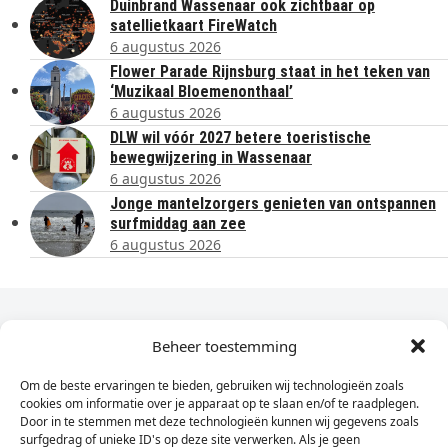
Duinbrand Wassenaar ook zichtbaar op
satellietkaart FireWatch
6 augustus 2026
Flower Parade Rijnsburg staat in het teken van
‘Muzikaal Bloemenonthaal’
6 augustus 2026
DLW wil vóór 2027 betere toeristische
bewegwijzering in Wassenaar
6 augustus 2026
Jonge mantelzorgers genieten van ontspannen
surfmiddag aan zee
6 augustus 2026
Dagelijks het laatste nieuws in je e-mail?
Beheer toestemming
Om de beste ervaringen te bieden, gebruiken wij technologieën zoals
Vul
cookies om informatie over je apparaat op te slaan en/of te raadplegen.
hier
Door in te stemmen met deze technologieën kunnen wij gegevens zoals
je
surfgedrag of unieke ID's op deze site verwerken. Als je geen