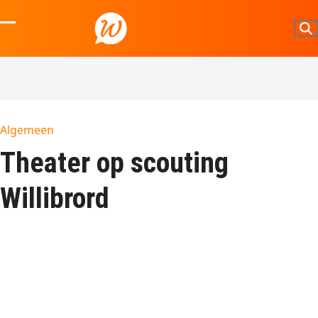
Skip
to
Open
Close
content
mobile
mobile
menu
menu
Algemeen
Theater op scouting
Willibrord