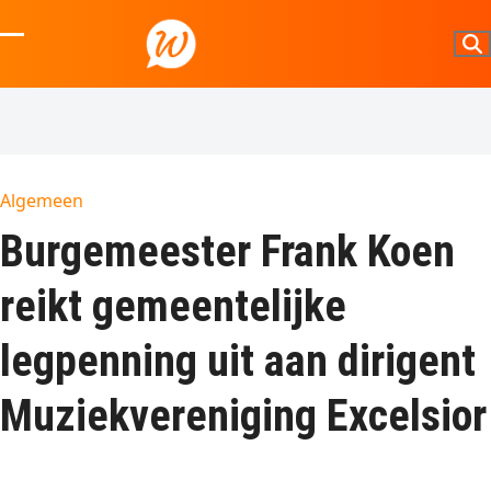
Skip
to
Open
Close
content
mobile
mobile
menu
menu
Algemeen
Burgemeester Frank Koen
reikt gemeentelijke
legpenning uit aan dirigent
Muziekvereniging Excelsior