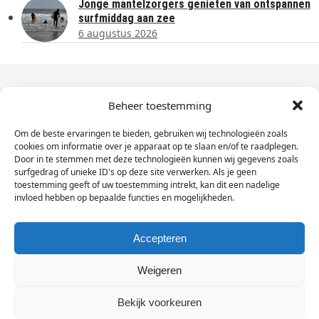
Jonge mantelzorgers genieten van ontspannen
surfmiddag aan zee
6 augustus 2026
Dagelijks het laatste nieuws in je e-mail?
Beheer toestemming
Om de beste ervaringen te bieden, gebruiken wij technologieën zoals
Vul
cookies om informatie over je apparaat op te slaan en/of te raadplegen.
hier
Door in te stemmen met deze technologieën kunnen wij gegevens zoals
je
surfgedrag of unieke ID's op deze site verwerken. Als je geen
toestemming geeft of uw toestemming intrekt, kan dit een nadelige
e-
invloed hebben op bepaalde functies en mogelijkheden.
Sign Up
mailadres
in
Accepteren
Weigeren
© Wassenaarders.nl 2026
Twitte
F
Bekijk voorkeuren